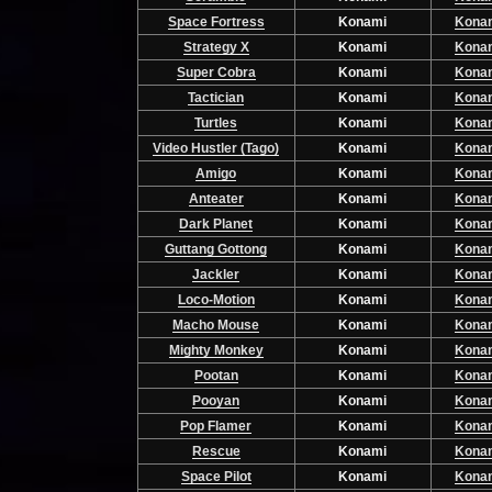
Space Fortress
Konami
Kona
Strategy X
Konami
Kona
Super Cobra
Konami
Kona
Tactician
Konami
Kona
Turtles
Konami
Kona
Video Hustler (Tago)
Konami
Kona
Amigo
Konami
Kona
Anteater
Konami
Kona
Dark Planet
Konami
Kona
Guttang Gottong
Konami
Kona
Jackler
Konami
Kona
Loco-Motion
Konami
Kona
Macho Mouse
Konami
Kona
Mighty Monkey
Konami
Kona
Pootan
Konami
Kona
Pooyan
Konami
Kona
Pop Flamer
Konami
Kona
Rescue
Konami
Kona
Space Pilot
Konami
Kona