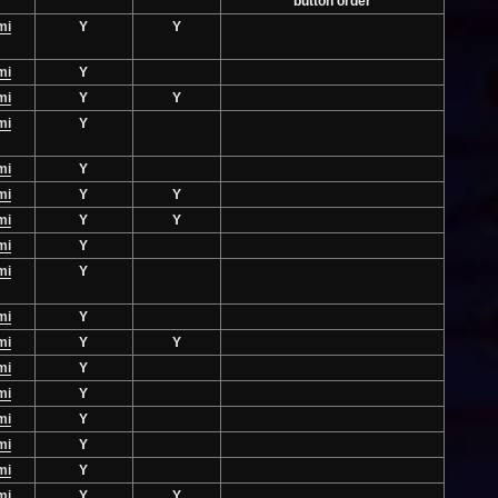
button order
mi
Y
Y
mi
Y
mi
Y
Y
mi
Y
mi
Y
mi
Y
Y
mi
Y
Y
mi
Y
mi
Y
mi
Y
mi
Y
Y
mi
Y
mi
Y
mi
Y
mi
Y
mi
Y
mi
Y
Y