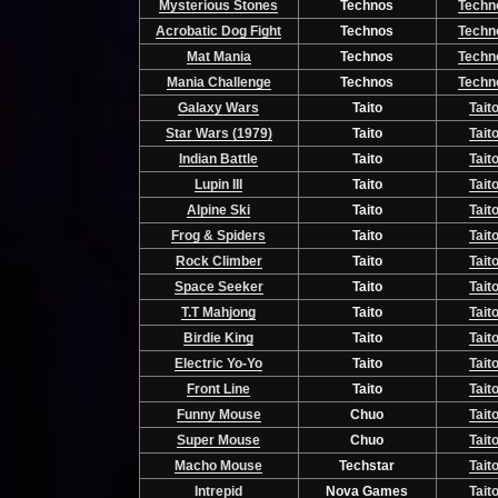
Mysterious Stones
Technos
Techn
Acrobatic Dog Fight
Technos
Techn
Mat Mania
Technos
Techn
Mania Challenge
Technos
Techn
Galaxy Wars
Taito
Tait
Star Wars (1979)
Taito
Tait
Indian Battle
Taito
Tait
Lupin III
Taito
Tait
Alpine Ski
Taito
Tait
Frog & Spiders
Taito
Tait
Rock Climber
Taito
Tait
Space Seeker
Taito
Tait
T.T Mahjong
Taito
Tait
Birdie King
Taito
Tait
Electric Yo-Yo
Taito
Tait
Front Line
Taito
Tait
Funny Mouse
Chuo
Tait
Super Mouse
Chuo
Tait
Macho Mouse
Techstar
Tait
Intrepid
Nova Games
Tait