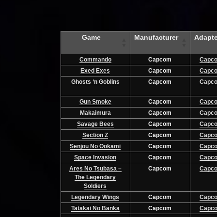
Game
Manufacturer
Adapte
Commando
Capcom
Capc
Exed Exes
Capcom
Capc
Ghosts ‘n Goblins
Capcom
Capc
Gun Smoke
Capcom
Capc
Makaimura
Capcom
Capc
Savage Bees
Capcom
Capc
Section Z
Capcom
Capc
Senjou No Ookami
Capcom
Capc
Space Invasion
Capcom
Capc
Ares No Tsubasa –
Capcom
Capc
The Legendary
Soldiers
Legendary Wings
Capcom
Capc
Tatakai No Banka
Capcom
Capc