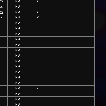
os
N/A
Y
os
N/A
os
N/A
Y
os
N/A
Y
o
N/A
o
N/A
o
N/A
o
N/A
o
N/A
o
N/A
o
N/A
o
N/A
o
N/A
o
N/A
o
N/A
o
N/A
o
N/A
Y
o
N/A
o
N/A
o
N/A