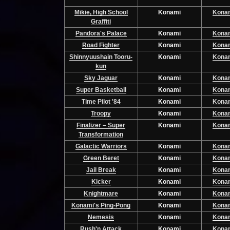
Mikie, High School
Konami
Kona
Graffiti
Pandora's Palace
Konami
Kona
Road Fighter
Konami
Kona
Shinnyuushain Tooru-
Konami
Kona
kun
Sky Jaguar
Konami
Kona
Super Basketball
Konami
Kona
Time Pilot '84
Konami
Kona
Troopy
Konami
Kona
Finalizer – Super
Konami
Kona
Transformation
Galactic Warriors
Konami
Kona
Green Beret
Konami
Kona
Jail Break
Konami
Kona
Kicker
Konami
Kona
Knightmare
Konami
Kona
Konami's Ping-Pong
Konami
Kona
Nemesis
Konami
Kona
Rush'n Attack
Konami
Kona