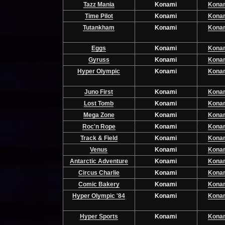
Tazz Mania
Konami
Kona
Time Pilot
Konami
Kona
Tutankham
Konami
Kona
Eggs
Konami
Kona
Gyruss
Konami
Kona
Hyper Olympic
Konami
Kona
Juno First
Konami
Kona
Lost Tomb
Konami
Kona
Mega Zone
Konami
Kona
Roc'n Rope
Konami
Kona
Track & Field
Konami
Kona
Venus
Konami
Kona
Antarctic Adventure
Konami
Kona
Circus Charlie
Konami
Kona
Comic Bakery
Konami
Kona
Hyper Olympic '84
Konami
Kona
Hyper Sports
Konami
Kona