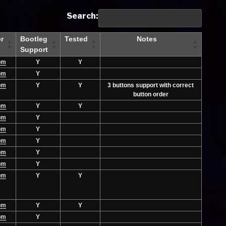
Search:
r
Bootleg
Tested
Notes
Support
om
Y
Y
om
Y
om
Y
Y
3 buttons support with correct
button order
om
Y
Y
om
Y
om
Y
om
Y
om
Y
om
Y
om
Y
Y
om
Y
Y
om
Y