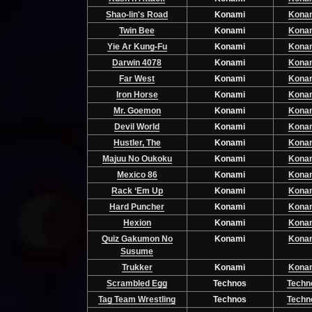
Shao-lin's Road
Konami
Kona
Twin Bee
Konami
Kona
Yie Ar Kung-Fu
Konami
Kona
Darwin 4078
Konami
Kona
Far West
Konami
Kona
Iron Horse
Konami
Kona
Mr. Goemon
Konami
Kona
Devil World
Konami
Kona
Hustler, The
Konami
Kona
Majuu No Oukoku
Konami
Kona
Mexico 86
Konami
Kona
Rack ‘Em Up
Konami
Kona
Hard Puncher
Konami
Kona
Hexion
Konami
Kona
Quiz Gakumon No
Konami
Kona
Susume
Trukker
Konami
Kona
Scrambled Egg
Technos
Techn
Tag Team Wrestling
Technos
Techn