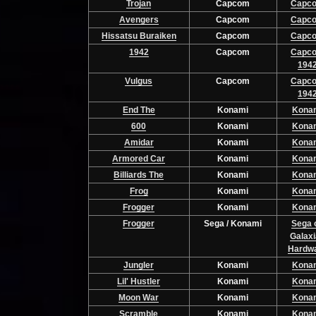
Trojan
Capcom
Capc
Avengers
Capcom
Capc
Hissatsu Buraiken
Capcom
Capc
1942
Capcom
Capc
194
Vulgus
Capcom
Capc
194
End The
Konami
Kona
600
Konami
Kona
Amidar
Konami
Kona
Armored Car
Konami
Kona
Billiards The
Konami
Kona
Frog
Konami
Kona
Frogger
Konami
Kona
Frogger
Sega / Konami
Sega 
Galax
Hardw
Jungler
Konami
Kona
Lil' Hustler
Konami
Kona
Moon War
Konami
Kona
Scramble
Konami
Kona