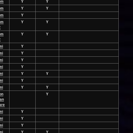
om
Y
Y
om
Y
Y
om
Y
om
Y
Y
2
om
Y
Y
2
mi
Y
mi
Y
mi
Y
mi
Y
mi
Y
Y
mi
Y
mi
Y
Y
on
Y
ian
are
mi
Y
mi
Y
mi
Y
mi
Y
Y