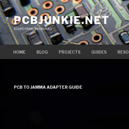
Skip
to
PCBJUNKIE.NET
content
SCOPE FIEND, HACK HEAD
HOME
BLOG
PROJECTS
GUIDES
RESO
PCB TO JAMMA ADAPTER GUIDE